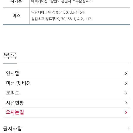
자가용
네비게이션 : 강원도 춘천시 스무숲길 4-51
뜨란채아파트 정류장: 30, 33-1, 64
버스
성원초교 정류장: 9, 30, 33-1, 4-2, 112
목록
인사말
미션 및 비젼
조직도
시설현황
오시는길
+
공지사항