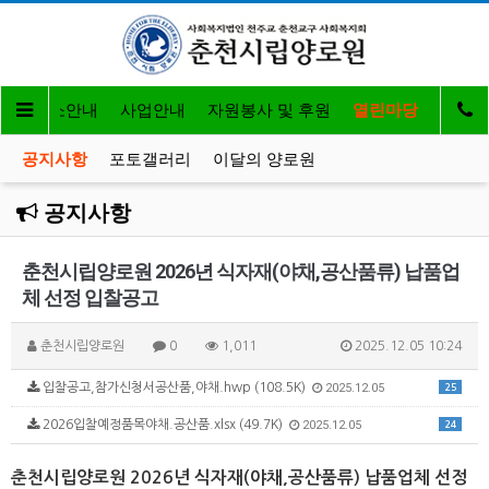
개
입소안내
사업안내
자원봉사 및 후원
열린마당
공지사항
포토갤러리
이달의 양로원
공지사항
춘천시립양로원 2026년 식자재(야채,공산품류) 납품업
체 선정 입찰공고
춘천시립양로원
0
1,011
2025.12.05 10:24
입찰공고,참가신청서공산품,야채.hwp (108.5K)
2025.12.05
25
2026입찰예정품목야채.공산품.xlsx (49.7K)
2025.12.05
24
춘천시립양로원 2026년 식자재(야채,공산품류) 납품업체 선정