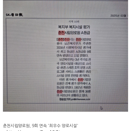
춘천시립양로원, 9회 연속 '최우수 양로시설'