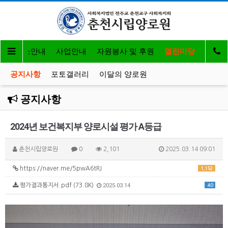
개
입소안내
사업안내
자원봉사 및 후원
열린마당
공지사항
포토갤러리
이달의 양로원
공지사항
2024년 보건복지부 양로시설 평가 A등급
춘천시립양로원
0
2,101
2025.03.14 09:01
https://naver.me/5pwA6tRJ
1,152
평가결과통지서.pdf (73.8K)
2025.03.14
40