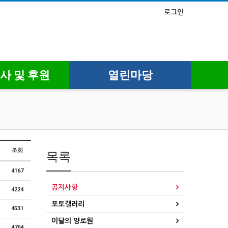
로그인
사 및 후원
열린마당
조회
목록
4167
공지사항
4224
포토갤러리
4531
이달의 양로원
4764