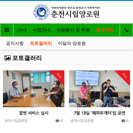
개
입소안내
사업안내
자원봉사 및 후원
열린마당
공지사항
포토갤러리
이달의 양로원
포토갤러리
Hot
Hot
말벗 서비스 실시
7월 18일 '해피투게터'팀 공연
0
0
춘천시립양로원
춘천시립양로원