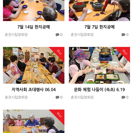
7월 14일 한지공예
7월 7일 한지공예
0
0
춘천시립양로원
춘천시립양로원
Hot
Hot
지역사회 초대행사 06.04
문화 체험 나들이 (속초) 6.19
0
0
춘천시립양로원
춘천시립양로원
Hot