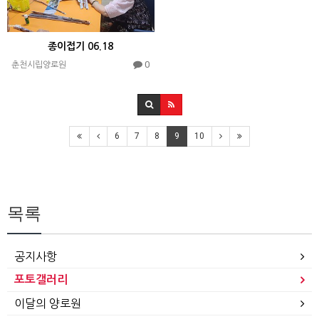
종이접기 06.18
0
춘천시립양로원
6
7
8
9
10
목록
공지사항
포토갤러리
이달의 양로원