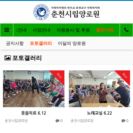
개
입소안내
사업안내
자원봉사 및 후원
열린마당
공지사항
포토갤러리
이달의 양로원
포토갤러리
Hot
Hot
웃음치료 6.12
노래교실 6.22
0
0
춘천시립양로원
춘천시립양로원