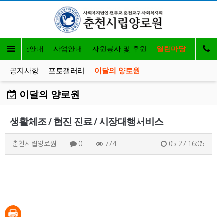
개
입소안내
사업안내
자원봉사 및 후원
열린마당
공지사항
포토갤러리
이달의 양로원
이달의 양로원
생활체조 / 협진 진료 / 시장대행서비스
춘천시립양로원
0
774
05.27 16:05
.