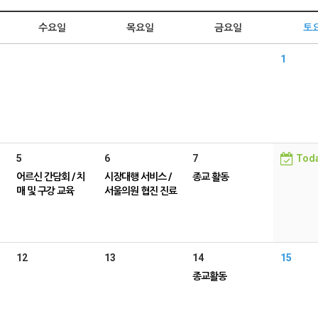
수요일
목요일
금요일
토
1
5
6
7
Tod
어르신 간담회 / 치
시장대행 서비스 /
종교 활동
매 및 구강 교육
서울의원 협진 진료
12
13
14
15
종교활동