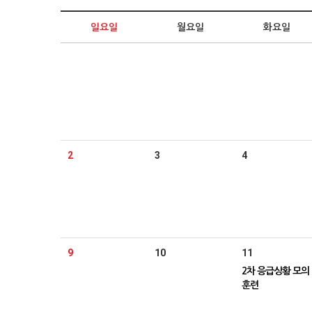
일요일
월요일
화요일
2
3
4
9
10
11
2차 응급상황 모의
훈련